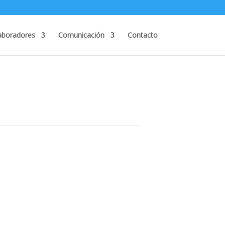
I
F
T
L
G
B
W
K
aboradores
Comunicación
Contacto