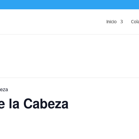
Inicio
Col
beza
e la Cabeza