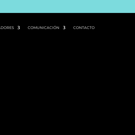
I
F
T
L
G
B
W
K
ADORES
COMUNICACIÓN
CONTACTO