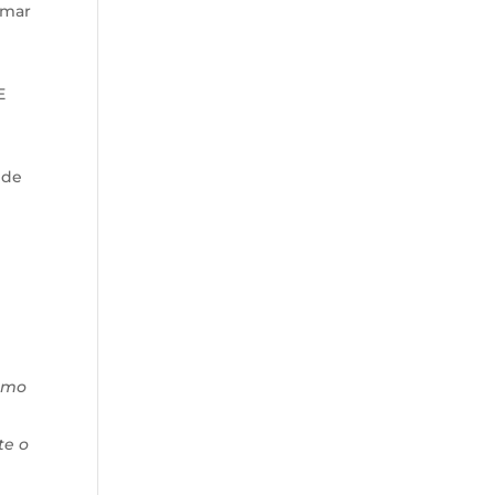
omar
E
 de
omo
te o