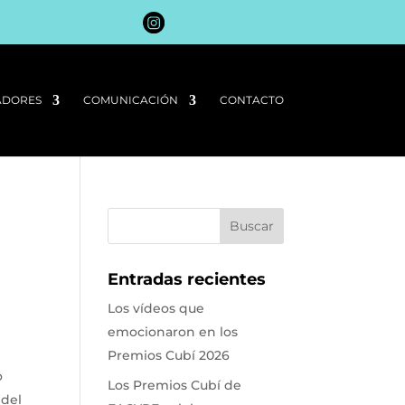
I
F
T
L
G
B
W
K
ADORES
COMUNICACIÓN
CONTACTO
Entradas recientes
Los vídeos que
emocionaron en los
Premios Cubí 2026
o
Los Premios Cubí de
 del