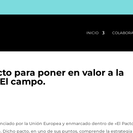
INICIO
COLABOR
to para poner en valor a la
 El campo.
anciado por la Unión Europea y enmarcado dentro de «El Pact
 Dicho pacto, en uno de sus puntos, comprende la estrategia