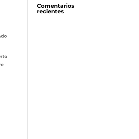
Comentarios
recientes
ado
nto
re
r