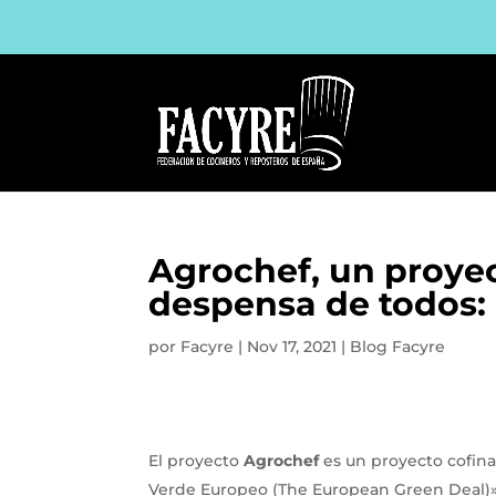
Agrochef, un proyec
despensa de todos:
por
Facyre
|
Nov 17, 2021
|
Blog Facyre
El proyecto
Agrochef
es un proyecto cofin
Verde Europeo (The European Green Deal)».