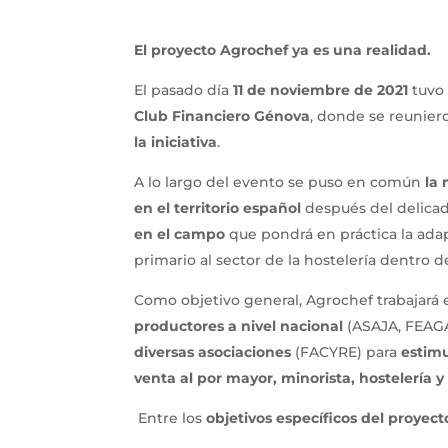
El proyecto Agrochef ya es una realidad.
El pasado día
11 de noviembre de 2021
tuvo
Club Financiero Génova
, donde se reunier
la iniciativa
.
A lo largo del evento se puso en común
la
en el territorio español
después del delicad
en el campo
que pondrá en práctica la ada
primario al sector de la hostelería dentro d
Como objetivo general, Agrochef trabajar
productores a nivel nacional
(ASAJA, FEAGA
diversas asociaciones
(FACYRE) para
estimu
venta al por mayor, minorista, hostelería y
Entre los
objetivos específicos del proyect