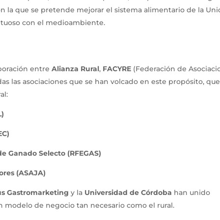
n la que se pretende mejorar el sistema alimentario de la Un
etuoso con el medioambiente.
aboración entre
Alianza Rural
,
FACYRE
(Federación de Asociaci
as las asociaciones que se han volcado en este propósito, qu
al:
L)
EC)
 de Ganado Selecto (RFEGAS)
tores (ASAJA)
us Gastromarketing
y la
Universidad de Córdoba
han unido
un modelo de negocio tan necesario como el rural.