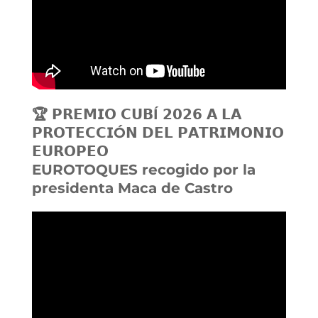
🏆 𝗣𝗥𝗘𝗠𝗜𝗢 𝗖𝗨𝗕Í 𝟮𝟬𝟮𝟲 𝗔 𝗟𝗔
𝗣𝗥𝗢𝗧𝗘𝗖𝗖𝗜Ó𝗡 𝗗𝗘𝗟 𝗣𝗔𝗧𝗥𝗜𝗠𝗢𝗡𝗜𝗢
𝗘𝗨𝗥𝗢𝗣𝗘𝗢
EUROTOQUES recogido por la
presidenta Maca de Castro