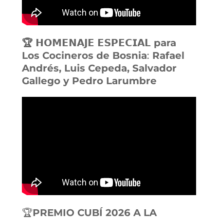
🏆 𝗛𝗢𝗠𝗘𝗡𝗔𝗝𝗘 𝗘𝗦𝗣𝗘𝗖𝗜𝗔𝗟 para
Los Cocineros de Bosnia
:
Rafael
Andrés, Luis Cepeda, Salvador
Gallego y Pedro Larumbre
🏆
PREMIO CUBÍ 2026 A LA