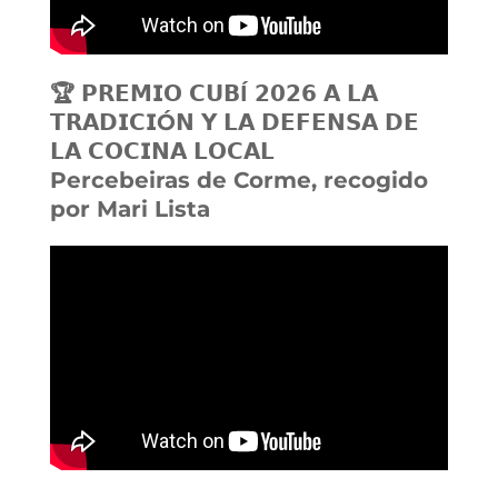
🏆 𝗣𝗥𝗘𝗠𝗜𝗢 𝗖𝗨𝗕Í 𝟮𝟬𝟮𝟲 𝗔 𝗟𝗔
𝗧𝗥𝗔𝗗𝗜𝗖𝗜Ó𝗡 𝗬 𝗟𝗔 𝗗𝗘𝗙𝗘𝗡𝗦𝗔 𝗗𝗘
𝗟𝗔 𝗖𝗢𝗖𝗜𝗡𝗔 𝗟𝗢𝗖𝗔𝗟
Percebeiras de Corme, recogido
por Mari Lista