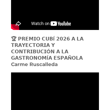
🏆 𝗣𝗥𝗘𝗠𝗜𝗢 𝗖𝗨𝗕Í 𝟮𝟬𝟮𝟲 𝗔 𝗟𝗔
𝗧𝗥𝗔𝗬𝗘𝗖𝗧𝗢𝗥𝗜𝗔 𝗬
𝗖𝗢𝗡𝗧𝗥𝗜𝗕𝗨𝗖𝗜Ó𝗡 𝗔 𝗟𝗔
𝗚𝗔𝗦𝗧𝗥𝗢𝗡𝗢𝗠Í𝗔 𝗘𝗦𝗣𝗔Ñ𝗢𝗟𝗔
Carme Ruscalleda