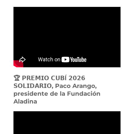
🏆 𝗣𝗥𝗘𝗠𝗜𝗢 𝗖𝗨𝗕Í 𝟮𝟬𝟮𝟲
𝗦𝗢𝗟𝗜𝗗𝗔𝗥𝗜𝗢, Paco Arango,
presidente de la Fundación
Aladina