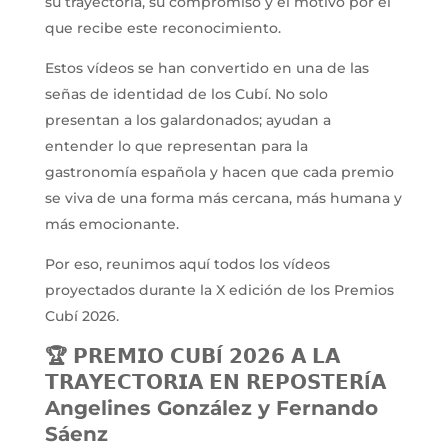
su trayectoria, su compromiso y el motivo por el
que recibe este reconocimiento.
Estos vídeos se han convertido en una de las
señas de identidad de los Cubí. No solo
presentan a los galardonados; ayudan a
entender lo que representan para la
gastronomía española y hacen que cada premio
se viva de una forma más cercana, más humana y
más emocionante.
Por eso, reunimos aquí todos los vídeos
proyectados durante la X edición de los Premios
Cubí 2026.
🏆 𝗣𝗥𝗘𝗠𝗜𝗢 𝗖𝗨𝗕Í 𝟮𝟬𝟮𝟲 𝗔 𝗟𝗔
𝗧𝗥𝗔𝗬𝗘𝗖𝗧𝗢𝗥𝗜𝗔 𝗘𝗡 𝗥𝗘𝗣𝗢𝗦𝗧𝗘𝗥Í𝗔
Angelines González y Fernando
Sáenz