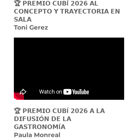
🏆 𝗣𝗥𝗘𝗠𝗜𝗢 𝗖𝗨𝗕Í 𝟮𝟬𝟮𝟲 𝗔𝗟
𝗖𝗢𝗡𝗖𝗘𝗣𝗧𝗢 𝗬 𝗧𝗥𝗔𝗬𝗘𝗖𝗧𝗢𝗥𝗜𝗔 𝗘𝗡
𝗦𝗔𝗟𝗔
Toni Gerez
🏆 𝗣𝗥𝗘𝗠𝗜𝗢 𝗖𝗨𝗕Í 𝟮𝟬𝟮𝟲 𝗔 𝗟𝗔
𝗗𝗜𝗙𝗨𝗦𝗜Ó𝗡 𝗗𝗘 𝗟𝗔
𝗚𝗔𝗦𝗧𝗥𝗢𝗡𝗢𝗠Í𝗔
Paula Monreal