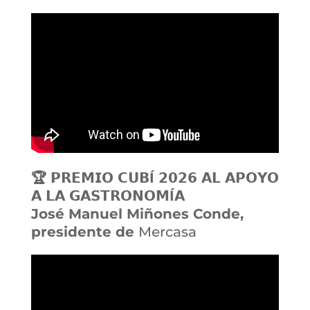
🏆 𝗣𝗥𝗘𝗠𝗜𝗢 𝗖𝗨𝗕Í 𝟮𝟬𝟮𝟲 𝗔𝗟 𝗔𝗣𝗢𝗬𝗢
𝗔 𝗟𝗔 𝗚𝗔𝗦𝗧𝗥𝗢𝗡𝗢𝗠Í𝗔
José Manuel Miñones Conde,
presidente de
Mercasa